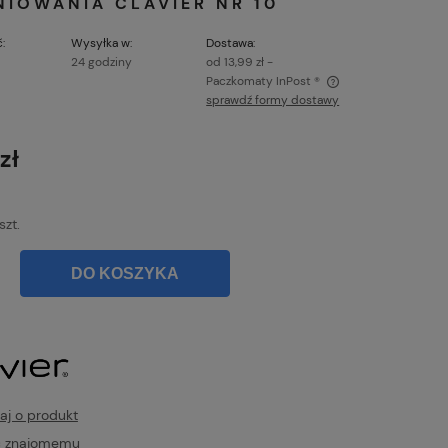
NIOWANIA CLAVIER NR 10
:
Wysyłka w:
Dostawa:
24 godziny
od 13,99 zł
-
Paczkomaty InPost ®
sprawdź formy dostawy
Cena nie zawiera ewentualnych kosztów
płatności
zł
szt.
DO KOSZYKA
aj o produkt
ć znajomemu