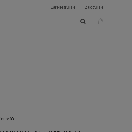
Zarejestruj się
Zaloguj się
er nr 10