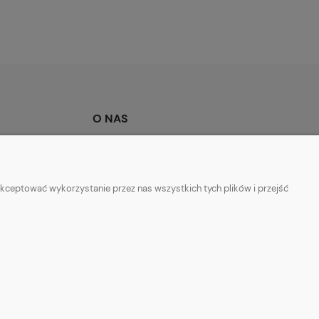
O NAS
ości
Kontakt i dane firmy
Mapka dojazdu
kceptować wykorzystanie przez nas wszystkich tych plików i przejść
O firmie