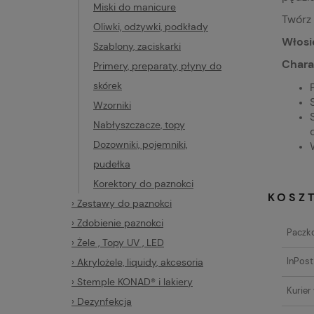
Miski do manicure
Twórz 
Oliwki, odżywki, podkłady
Włosi
Szablony, zaciskarki
Chara
Primery, preparaty, płyny do
skórek
Wzorniki
Nabłyszczacze, topy
Dozowniki, pojemniki,
pudełka
Korektory do paznokci
KOSZ
› Zestawy do paznokci
› Zdobienie paznokci
Paczko
› Żele , Topy UV , LED
InPost
› Akrylożele, liquidy, akcesoria
› Stemple KONAD® i lakiery
Kurier
› Dezynfekcja