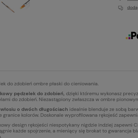
dodaj
ek do zdobień ombre płaski do cieniowania.
kowy pędzelek do zdobień,
dzięki któremu wykonasz precy
żelami do zdobień. Niezastąpiony zwłaszcza w ombre pionowy
i
włosiu o dwóch długościach
idealnie blenduje ze sobą barw
 granice kolorów. Doskonale wyprofilowana rękojeść zapewni
owy design rękojeści niespotykany nigdzie indziej zapewni C
ągnie każde spojrzenie, a mieniący się brokat to gwarancja 
.