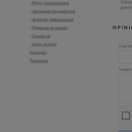
Odbiór
› Płyny kosmetyczne
gotów
› Akcesoria do pedicure
› Artykuły jednorazowe
OPINI
› Pielęgnacja twarzy
› Depilacja
› Kufry, kuferki
Imię l
Nowości
Promocje
Twoja o