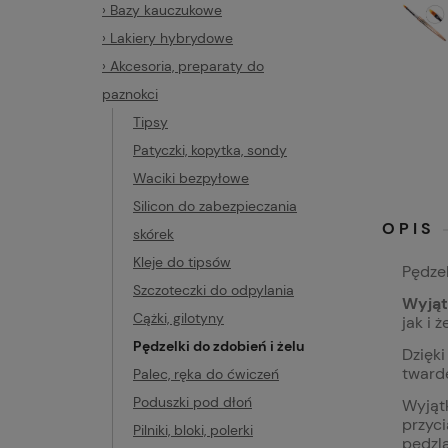
› Bazy kauczukowe
› Lakiery hybrydowe
› Akcesoria, preparaty do
paznokci
Tipsy
Patyczki, kopytka, sondy
Waciki bezpyłowe
Silicon do zabezpieczania
OPIS
skórek
Kleje do tipsów
Pędzel
Szczoteczki do odpylania
Wyjąt
Cążki, gilotyny
jak i 
Pędzelki do zdobień i żelu
Dzięk
twarde
Palec, ręka do ćwiczeń
Poduszki pod dłoń
Wyjątk
przyci
Pilniki, bloki, polerki
pędzla