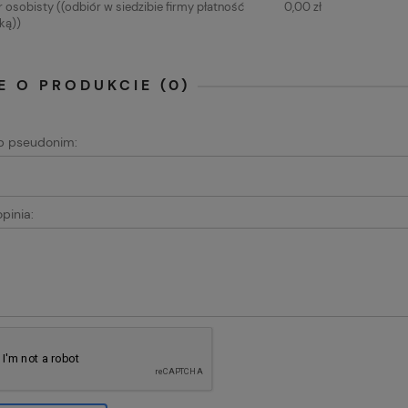
 osobisty
((odbiór w siedzibie firmy płatność
0,00 zł
ką))
E O PRODUKCIE (0)
ub pseudonim:
pinia: