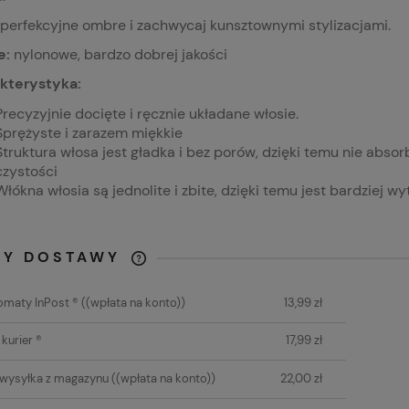
perfekcyjne ombre i zachwycaj kunsztownymi stylizacjami.
e:
nylonowe, bardzo dobrej jakości
kterystyka:
Precyzyjnie docięte i ręcznie układane włosie.
Sprężyste i zarazem miękkie
Struktura włosa jest gładka i bez porów, dzięki temu nie absor
czystości
Włókna włosia są jednolite i zbite, dzięki temu jest bardziej w
TY DOSTAWY
CENA NIE ZAWIERA
maty InPost ®
((wpłata na konto))
13,99 zł
EWENTUALNYCH KOSZTÓW
PŁATNOŚCI
 kurier ®
17,99 zł
 wysyłka z magazynu
((wpłata na konto))
22,00 zł