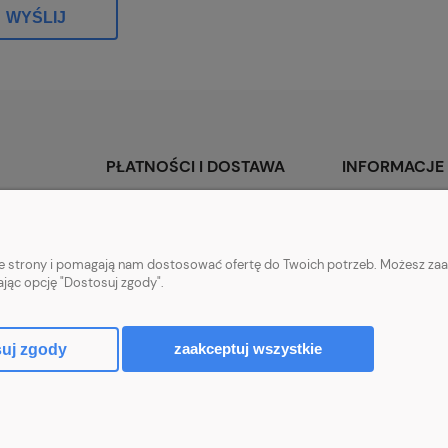
WYŚLIJ
PŁATNOŚCI I DOSTAWA
INFORMACJE
Formy płatności
Polityka prywatn
Czas i koszty dostawy
nie strony i pomagają nam dostosować ofertę do Twoich potrzeb. Możesz zaa
Czas realizacji zamówienia
ając opcję "Dostosuj zgody".
zaakceptuj wszystkie
uj zgody
Sklep internetowy Shoper.pl