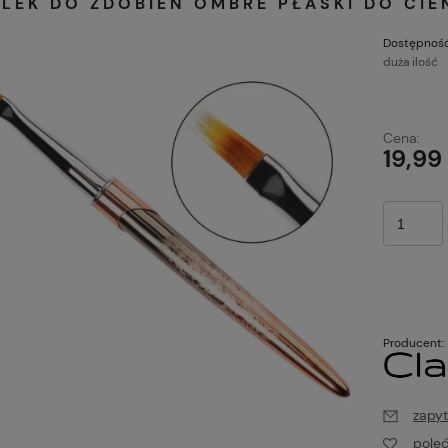
LEK DO ZDOBIEŃ OMBRE PŁASKI DO CIE
Dostępność
duża ilość
Cena:
19,99 
Producent:
zapyt
pole