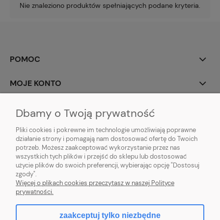
Nie znaleziono produktów spełniających podane kryteria.
POMOC
MOJE KONTO
PŁATNOŚCI I DOSTAWA
Dbamy o Twoją prywatność
Pliki cookies i pokrewne im technologie umożliwiają poprawne
INFORMACJE
działanie strony i pomagają nam dostosować ofertę do Twoich
potrzeb. Możesz zaakceptować wykorzystanie przez nas
O NAS
wszystkich tych plików i przejść do sklepu lub dostosować
użycie plików do swoich preferencji, wybierając opcję "Dostosuj
zgody".
Więcej o plikach cookies przeczytasz w naszej Polityce
prywatności.
pokaż pełną wersję strony
zaakceptuj tylko niezbędne