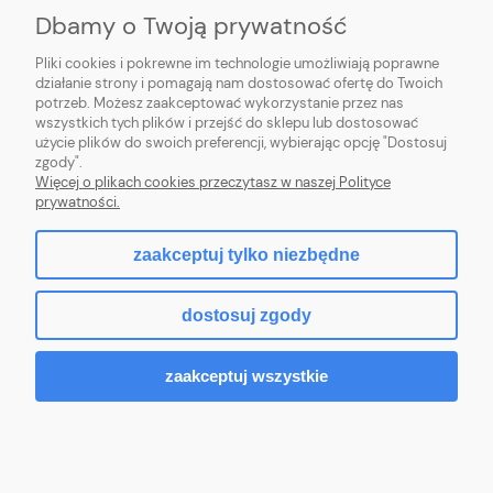
PŁATNOŚCI I DOSTAWA
Dbamy o Twoją prywatność
Pliki cookies i pokrewne im technologie umożliwiają poprawne
INFORMACJE
działanie strony i pomagają nam dostosować ofertę do Twoich
potrzeb. Możesz zaakceptować wykorzystanie przez nas
O NAS
wszystkich tych plików i przejść do sklepu lub dostosować
użycie plików do swoich preferencji, wybierając opcję "Dostosuj
zgody".
Więcej o plikach cookies przeczytasz w naszej Polityce
prywatności.
pokaż pełną wersję strony
zaakceptuj tylko niezbędne
facebook
dostosuj zgody
Sklep internetowy Shoper.pl
zaakceptuj wszystkie