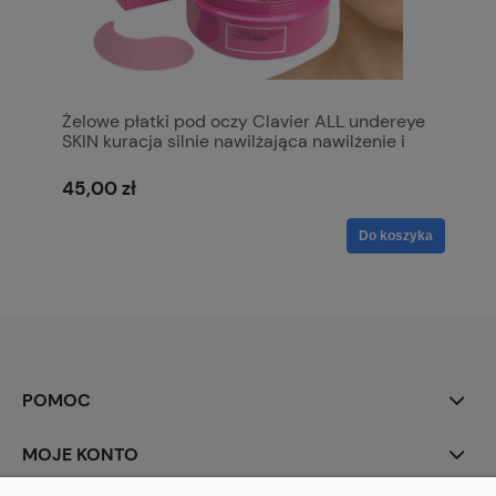
Żelowe płatki pod oczy Clavier ALL undereye
SKIN kuracja silnie nawilżająca nawilżenie i
wypełnienie 60szt.
45,00 zł
Do koszyka
POMOC
MOJE KONTO