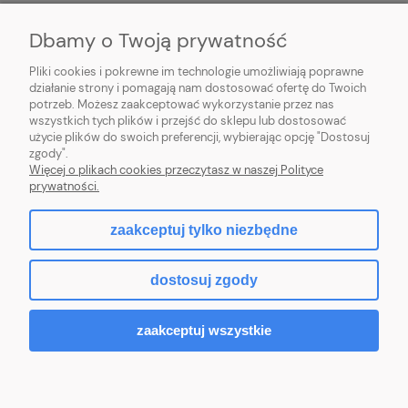
PŁATNOŚCI I DOSTAWA
Dbamy o Twoją prywatność
Pliki cookies i pokrewne im technologie umożliwiają poprawne
INFORMACJE
działanie strony i pomagają nam dostosować ofertę do Twoich
potrzeb. Możesz zaakceptować wykorzystanie przez nas
O NAS
wszystkich tych plików i przejść do sklepu lub dostosować
użycie plików do swoich preferencji, wybierając opcję "Dostosuj
zgody".
Więcej o plikach cookies przeczytasz w naszej Polityce
prywatności.
pokaż pełną wersję strony
zaakceptuj tylko niezbędne
facebook
dostosuj zgody
Sklep internetowy Shoper.pl
zaakceptuj wszystkie