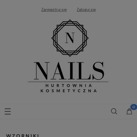
Zarejestruj się
Zaloguj się
WZORNIKI