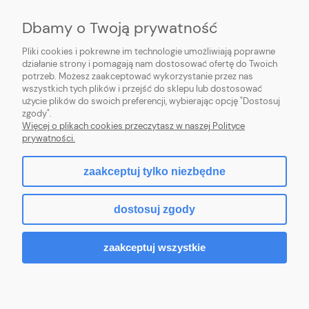
PŁATNOŚCI I DOSTAWA
Dbamy o Twoją prywatność
Pliki cookies i pokrewne im technologie umożliwiają poprawne
INFORMACJE
działanie strony i pomagają nam dostosować ofertę do Twoich
potrzeb. Możesz zaakceptować wykorzystanie przez nas
O NAS
wszystkich tych plików i przejść do sklepu lub dostosować
użycie plików do swoich preferencji, wybierając opcję "Dostosuj
zgody".
Więcej o plikach cookies przeczytasz w naszej Polityce
prywatności.
pokaż pełną wersję strony
zaakceptuj tylko niezbędne
facebook
dostosuj zgody
Sklep internetowy Shoper.pl
zaakceptuj wszystkie