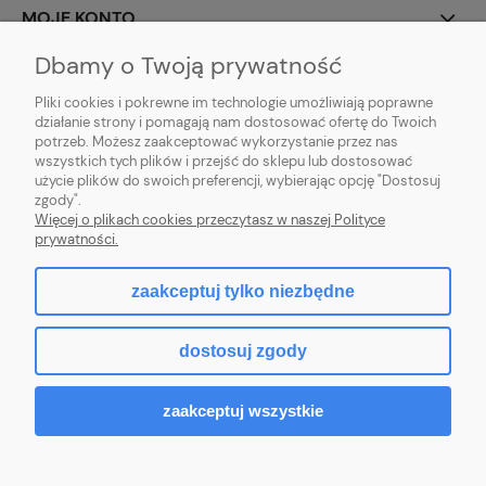
MOJE KONTO
Dbamy o Twoją prywatność
PŁATNOŚCI I DOSTAWA
Pliki cookies i pokrewne im technologie umożliwiają poprawne
działanie strony i pomagają nam dostosować ofertę do Twoich
INFORMACJE
potrzeb. Możesz zaakceptować wykorzystanie przez nas
wszystkich tych plików i przejść do sklepu lub dostosować
O NAS
użycie plików do swoich preferencji, wybierając opcję "Dostosuj
zgody".
Więcej o plikach cookies przeczytasz w naszej Polityce
prywatności.
pokaż pełną wersję strony
zaakceptuj tylko niezbędne
facebook
dostosuj zgody
Sklep internetowy Shoper.pl
zaakceptuj wszystkie