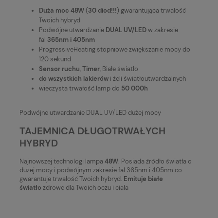
Duża moc 48W
(
30 diod!!!
) gwarantująca trwałość
Twoich hybryd
Podwójne utwardzanie
DUAL UV/LED
w zakresie
fal
365nm i 405nm
ProgressiveHeating stopniowe zwiększanie mocy do
120 sekund
Sensor ruchu
,
Timer
, Białe światło
do wszystkich lakierów
i żeli światłoutwardzalnych
wieczysta trwałość lamp do
50 000h
Podwójne utwardzanie DUAL UV/LED dużej mocy
TAJEMNICA DŁUGOTRWAŁYCH
HYBRYD
Najnowszej technologi lampa
48W
. Posiada źródło światła o
dużej mocy i podwójnym zakresie fal 365nm i 405nm co
gwarantuje trwałość Twoich hybryd.
Emituje białe
światło
zdrowe dla Twoich oczu i ciała