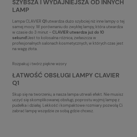
SZYBSZA I WYDAJNIEJSZA OD INNYCH
LAMP
Lampa CLAVIER
Q1
utwardza dużo szybciej niż inne lampy o tej
samej mocy. W porównaniu do zwykłej lampy, która utwardza
w czasie do 3 minut –
CLAVIER utwardza już do 10
sekund!
Jest to kolosalna różnica, zwłaszcza w
profesjonalnych salonach kosmetycznych, w których czas jest
na wagę złota.
Rozpakuj i twórz piękne wzory
ŁATWOŚĆ OBSŁUGI LAMPY CLAVIER
Q1
Skup się na tworzeniu, a nasza lampa utrwali efekt. Nie musisz
uczyć się skomplikowanej obsługi, poprostu wyjmij lampę z
pudełka i działaj. Lekkość i kompaktowe rozmiary pozwolą Ci
zabrać lampę wszędzie ze sobą gdzie chcesz.