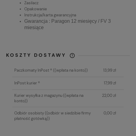
Zasilacz
Opakowanie
Instrukcja/karta gwarancyjna
Gwarancja : Paragon 12 miesięcy / FV 3
miesiące
KOSZTY DOSTAWY
CENA NIE ZAWIERA EWENTUALNYCH
KOSZTÓW PŁATNOŚCI
Paczkomaty InPost ®
((wpłata na konto))
13,99 zł
InPost kurier ®
17,99 zł
Kurier wysyłka z magazynu
((wpłata na
22,00 zł
konto))
Odbiór osobisty
((odbiór w siedzibie firmy
0,00 zł
płatność gotówką))