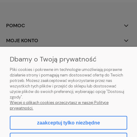
POMOC
MOJE KONTO
PŁATNOŚCI I DOSTAWA
Dbamy o Twoją prywatność
Pliki cookies i pokrewne im technologie umożliwiają poprawne
INFORMACJE
działanie strony i pomagają nam dostosować ofertę do Twoich
potrzeb. Możesz zaakceptować wykorzystanie przez nas
O NAS
wszystkich tych plików i przejść do sklepu lub dostosować
użycie plików do swoich preferencji, wybierając opcję "Dostosuj
zgody".
Więcej o plikach cookies przeczytasz w naszej Polityce
prywatności.
pokaż pełną wersję strony
zaakceptuj tylko niezbędne
facebook