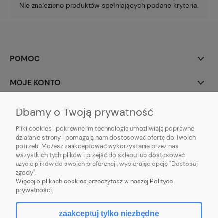
Nie znaleziono produktów spełniających podane kryteria.
POMOC
MOJE KONTO
PŁATNOŚCI I DOSTAWA
Dbamy o Twoją prywatność
Pliki cookies i pokrewne im technologie umożliwiają poprawne
INFORMACJE
działanie strony i pomagają nam dostosować ofertę do Twoich
potrzeb. Możesz zaakceptować wykorzystanie przez nas
O NAS
wszystkich tych plików i przejść do sklepu lub dostosować
użycie plików do swoich preferencji, wybierając opcję "Dostosuj
zgody".
Więcej o plikach cookies przeczytasz w naszej Polityce
prywatności.
pokaż pełną wersję strony
zaakceptuj tylko niezbędne