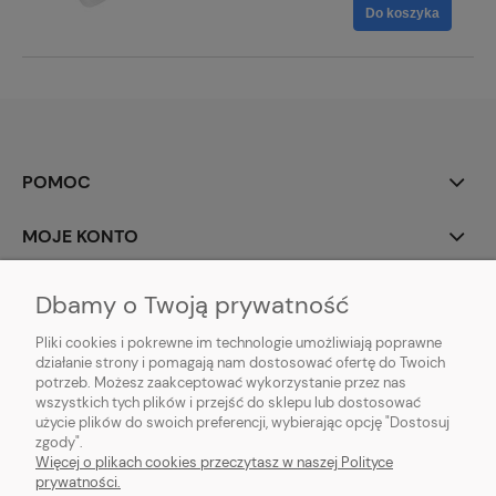
Do koszyka
POMOC
MOJE KONTO
PŁATNOŚCI I DOSTAWA
Dbamy o Twoją prywatność
Pliki cookies i pokrewne im technologie umożliwiają poprawne
INFORMACJE
działanie strony i pomagają nam dostosować ofertę do Twoich
potrzeb. Możesz zaakceptować wykorzystanie przez nas
O NAS
wszystkich tych plików i przejść do sklepu lub dostosować
użycie plików do swoich preferencji, wybierając opcję "Dostosuj
zgody".
Więcej o plikach cookies przeczytasz w naszej Polityce
prywatności.