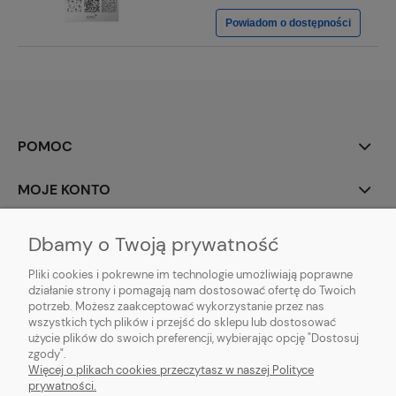
Powiadom o dostępności
POMOC
MOJE KONTO
PŁATNOŚCI I DOSTAWA
Dbamy o Twoją prywatność
Pliki cookies i pokrewne im technologie umożliwiają poprawne
INFORMACJE
działanie strony i pomagają nam dostosować ofertę do Twoich
potrzeb. Możesz zaakceptować wykorzystanie przez nas
O NAS
wszystkich tych plików i przejść do sklepu lub dostosować
użycie plików do swoich preferencji, wybierając opcję "Dostosuj
zgody".
Więcej o plikach cookies przeczytasz w naszej Polityce
prywatności.