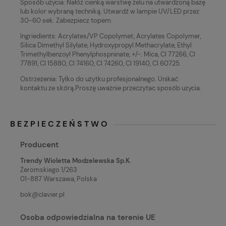
Sposób użycia: Nałóż cienką warstwę żelu na utwardzoną bazę
lub kolor wybraną techniką. Utwardź w lampie UV/LED przez
30-60 sek. Zabezpiecz topem.
Ingriedients: Acrylates/VP Copolymet, Acrylates Copolymer,
Silica Dimethyl Silylate, Hydroxypropyl Methacrylate, Ethyl
Trimethylbenzoyl Phenylphospninate, +/-: Mica, CI 77266, CI
77891, CI 15880, CI 74160, CI 74260, CI 19140, CI 60725.
Ostrzeżenia: Tylko do użytku profesjonalnego. Unikać
kontaktu ze skórą.Proszę uważnie przeczytac sposób uzycia.
BEZPIECZEŃSTWO
Producent
Trendy Wioletta Modzelewska Sp.K.
Żeromskiego 1/263
01-887 Warszawa, Polska
bok@clavier.pl
Osoba odpowiedzialna na terenie UE