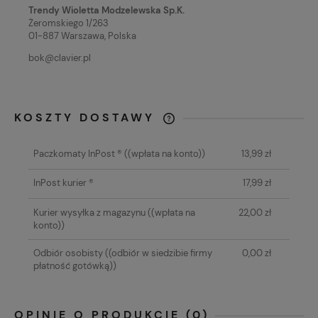
Trendy Wioletta Modzelewska Sp.K.
Żeromskiego 1/263
01-887 Warszawa, Polska
bok@clavier.pl
KOSZTY DOSTAWY
CENA NIE ZAWIERA EWENTUALNYCH
KOSZTÓW PŁATNOŚCI
Paczkomaty InPost ®
((wpłata na konto))
13,99 zł
InPost kurier ®
17,99 zł
Kurier wysyłka z magazynu
((wpłata na
22,00 zł
konto))
Odbiór osobisty
((odbiór w siedzibie firmy
0,00 zł
płatność gotówką))
OPINIE O PRODUKCIE (0)