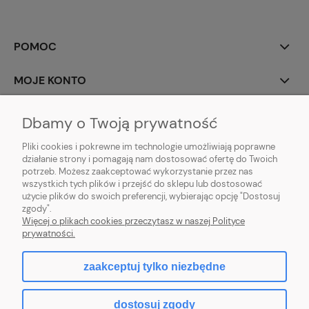
POMOC
MOJE KONTO
PŁATNOŚCI I DOSTAWA
Dbamy o Twoją prywatność
Pliki cookies i pokrewne im technologie umożliwiają poprawne
INFORMACJE
działanie strony i pomagają nam dostosować ofertę do Twoich
potrzeb. Możesz zaakceptować wykorzystanie przez nas
O NAS
wszystkich tych plików i przejść do sklepu lub dostosować
użycie plików do swoich preferencji, wybierając opcję "Dostosuj
zgody".
Więcej o plikach cookies przeczytasz w naszej Polityce
prywatności.
pokaż pełną wersję strony
zaakceptuj tylko niezbędne
facebook
dostosuj zgody