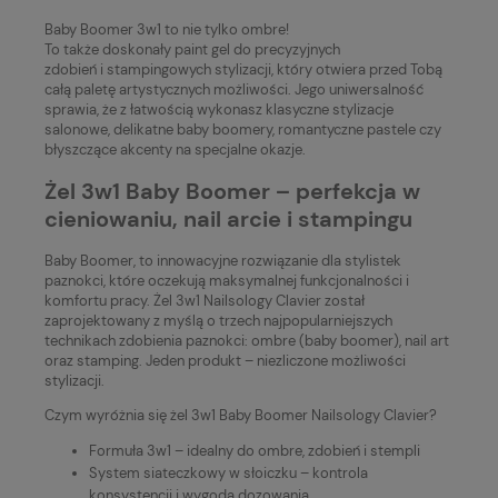
Baby Boomer 3w1 to nie tylko ombre!
To także doskonały paint gel do precyzyjnych
zdobień i stampingowych stylizacji, który otwiera przed Tobą
całą paletę artystycznych możliwości. Jego uniwersalność
sprawia, że z łatwością wykonasz klasyczne stylizacje
salonowe, delikatne baby boomery, romantyczne pastele czy
błyszczące akcenty na specjalne okazje.
Żel 3w1 Baby Boomer – perfekcja w
cieniowaniu, nail arcie i stampingu
Baby Boomer, to innowacyjne rozwiązanie dla stylistek
paznokci, które oczekują maksymalnej funkcjonalności i
komfortu pracy. Żel 3w1 Nailsology Clavier został
zaprojektowany z myślą o trzech najpopularniejszych
technikach zdobienia paznokci: ombre (baby boomer), nail art
oraz stamping. Jeden produkt – niezliczone możliwości
stylizacji.
Czym wyróżnia się żel 3w1 Baby Boomer Nailsology Clavier?
Formuła 3w1 – idealny do ombre, zdobień i stempli
System siateczkowy w słoiczku – kontrola
konsystencji i wygoda dozowania