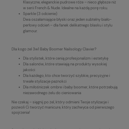
Klasyczne, eleganckie pudrowe róże – nieco głębsze niż
w serii French & Nude. Idealne na każdą porę roku.
Sparkle (3 odcienie)
Dwa oszałamiające błyski oraz jeden subtelny biało-
perłowy odcień – dla fanek delikatnego blasku i stylu
glamour.
Dla kogo żel 3w1 Baby Boomer Nailsology Clavier?
Dla stylistek, które cenią profesjonalizm i estetykę
Dla salonów, które stawiają na produkty wysokiej
jakości
Dla każdego, kto chce tworzyć szybkie, precyzyjne i
trwałe stylizacje paznokci
Dla miłośniczek ombre i baby boomer, które potrzebują
niezawodnego żelu do cieniowania
Nie czekaj – sięgnij po żel, który odmieni Twoje stylizacje i
pozwoli Ci tworzyć manicure, który zachwyca od pierwszego
spojrzenia!