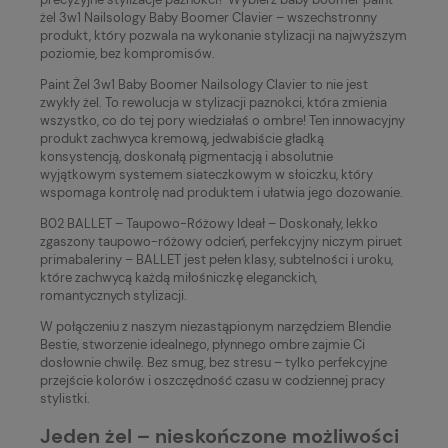
żel 3w1 Nailsology Baby Boomer Clavier – wszechstronny
produkt, który pozwala na wykonanie stylizacji na najwyższym
poziomie, bez kompromisów.
Paint Żel 3w1 Baby Boomer Nailsology Clavier to nie jest
zwykły żel. To rewolucja w stylizacji paznokci, która zmienia
wszystko, co do tej pory wiedziałaś o ombre! Ten innowacyjny
produkt zachwyca kremową, jedwabiście gładką
konsystencją, doskonałą pigmentacją i absolutnie
wyjątkowym systemem siateczkowym w słoiczku, który
wspomaga kontrolę nad produktem i ułatwia jego dozowanie.
B02 BALLET – Taupowo-Różowy Ideał – Doskonały, lekko
zgaszony taupowo-różowy odcień, perfekcyjny niczym piruet
primabaleriny – BALLET jest pełen klasy, subtelności i uroku,
które zachwycą każdą miłośniczkę eleganckich,
romantycznych stylizacji.
W połączeniu z naszym niezastąpionym narzędziem Blendie
Bestie, stworzenie idealnego, płynnego ombre zajmie Ci
dosłownie chwilę. Bez smug, bez stresu – tylko perfekcyjne
przejście kolorów i oszczędność czasu w codziennej pracy
stylistki.
Jeden żel – nieskończone możliwości